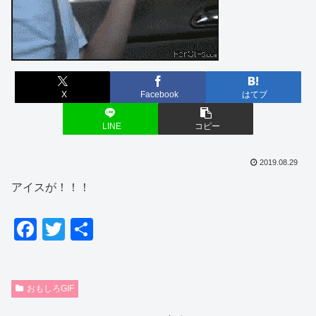
X
Facebook
はてブ
LINE
コピー
2019.08.29
アイスが！！！
F
T
共
a
wi
有
c
tt
おもしろGIF
e
er