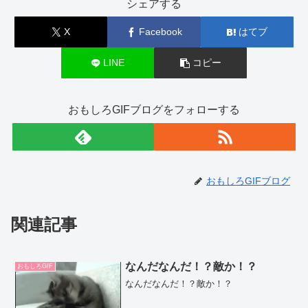
b
シェアする
o
X
Facebook
はてブ
o
k
LINE
コピー
おもしろGIFブログをフォローする
おもしろGIFブログ
関連記事
なんだなんだ！？敵か！？
おもしろGIF
なんだなんだ！？敵か！？