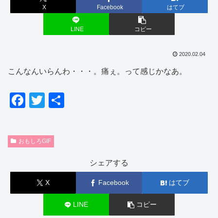
X
Facebook
はてブ
LINE
コピー
2020.02.04
こんなんいらんわ・・・。痛ぇ。って感じかなあ。
F
T
共
a
wi
有
c
tt
おもしろGIF
e
er
b
シェアする
o
X
Facebook
はてブ
o
k
LINE
コピー