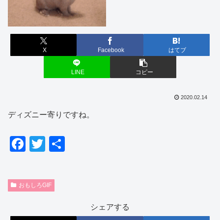
X
Facebook
はてブ
LINE
コピー
2020.02.14
ディズニー寄りですね。
F
T
共
a
wi
有
c
tt
おもしろGIF
e
er
b
シェアする