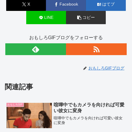
o
X
Facebook
はてブ
o
k
LINE
コピー
おもしろGIFブログをフォローする
おもしろGIFブログ
関連記事
喧嘩中でもカメラを向ければ可愛
おもしろGIF
い彼女に変身
喧嘩中でもカメラを向ければ可愛い彼女
に変身