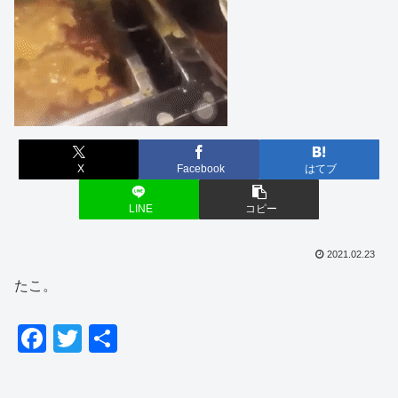
X
Facebook
はてブ
LINE
コピー
2021.02.23
たこ。
F
T
共
a
wi
有
c
tt