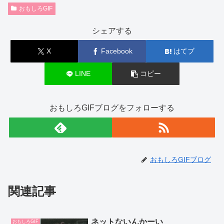
おもしろGIF
e
er
b
シェアする
o
X
Facebook
はてブ
o
k
LINE
コピー
おもしろGIFブログをフォローする
おもしろGIFブログ
関連記事
ネットないんかーい
おもしろGIF