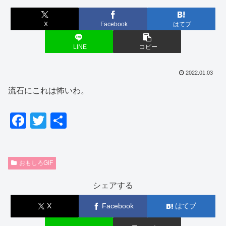
X
Facebook
はてブ
LINE
コピー
2022.01.03
流石にこれは怖いわ。
F
T
共
a
wi
有
c
tt
おもしろGIF
e
er
b
シェアする
o
X
Facebook
はてブ
o