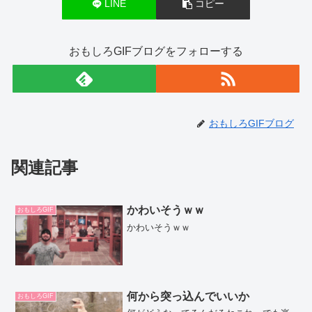
k
LINE
コピー
おもしろGIFブログをフォローする
おもしろGIFブログ
関連記事
かわいそうｗｗ
おもしろGIF
かわいそうｗｗ
何から突っ込んでいいか
おもしろGIF