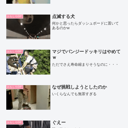
点滅する犬
おもしろGIF
何かと思ったらダッシュボードに置いて
あるのかw
マジでバンジードッキリはやめて
おもしろGIF
ｗ
ただでさえ寿命縮まりそうなのに・・・
なぜ挑戦しようとしたのか
おもしろGIF
いくらなんでも無茶すぎる
ぐえー
おもしろGIF