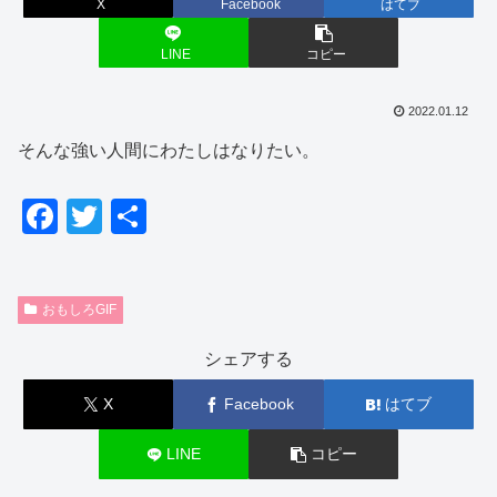
X
Facebook
はてブ
LINE
コピー
2022.01.12
そんな強い人間にわたしはなりたい。
F
T
共
a
wi
有
c
tt
おもしろGIF
e
er
b
シェアする
o
X
Facebook
はてブ
o
k
LINE
コピー